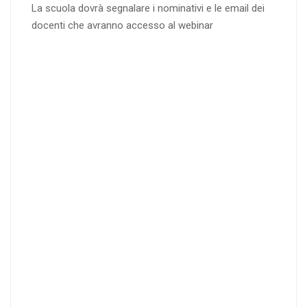
La scuola dovrà segnalare i nominativi e le email dei
docenti che avranno accesso al webinar
4
DOCENTI
5-
21-
20 DOCENT
50
DOCENT
I
I
25
35
40
%
%
%
di sconto
di sconto
di sconto
RICHIEDI
RICHIEDI
RICHIEDI