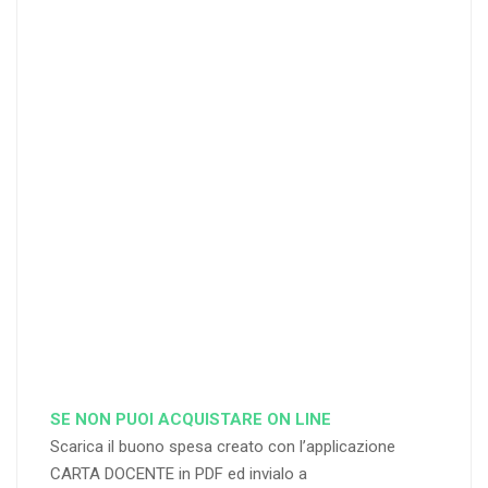
20 DOCENT
50
DOCENT
I
I
25
35
40
%
%
%
di sconto
di sconto
di sconto
RICHIEDI
RICHIEDI
RICHIEDI
SE NON PUOI ACQUISTARE ON LINE
Scarica il buono spesa creato con l’applicazione
CARTA DOCENTE in PDF ed invialo a