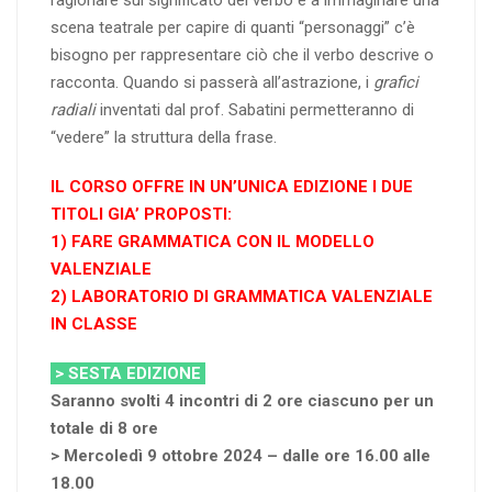
ragionare sul significato del verbo e a immaginare una
scena teatrale per capire di quanti “personaggi” c’è
bisogno per rappresentare ciò che il verbo descrive o
racconta. Quando si passerà all’astrazione, i
grafici
radiali
inventati dal prof. Sabatini permetteranno di
“vedere” la struttura della frase.
IL CORSO OFFRE IN UN’UNICA EDIZIONE I DUE
TITOLI GIA’ PROPOSTI:
1) FARE GRAMMATICA CON IL MODELLO
VALENZIALE
2) LABORATORIO DI GRAMMATICA VALENZIALE
IN CLASSE
> SESTA EDIZIONE
Saranno svolti 4 incontri di 2 ore ciascuno per un
totale di 8 ore
> Mercoledì 9 ottobre 2024 – dalle ore 16.00 alle
18.00