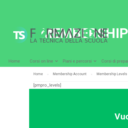
MEMBERSHIP
Home
Corsi on line
Piani e percorsi
Corsi di prep
Home
Membership Account
Membership Levels
[pmpro_levels]
Vuo