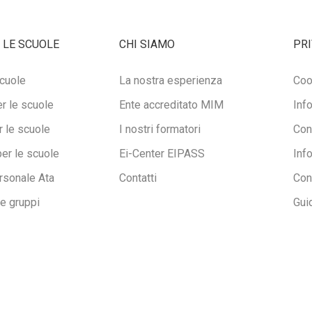
 LE SCUOLE
CHI SIAMO
PRI
cuole
La nostra esperienza
Coo
r le scuole
Ente accreditato MIM
Inf
 le scuole
I nostri formatori
Con
per le scuole
Ei-Center EIPASS
Inf
rsonale Ata
Contatti
Con
ne gruppi
Gui