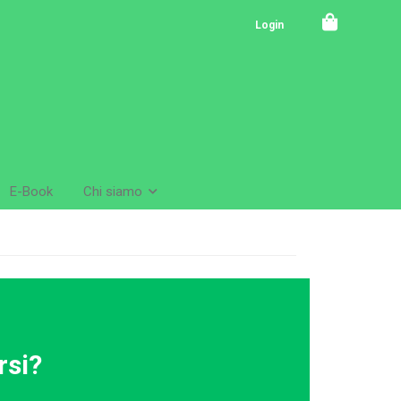
Login
E-Book
Chi siamo
rsi?