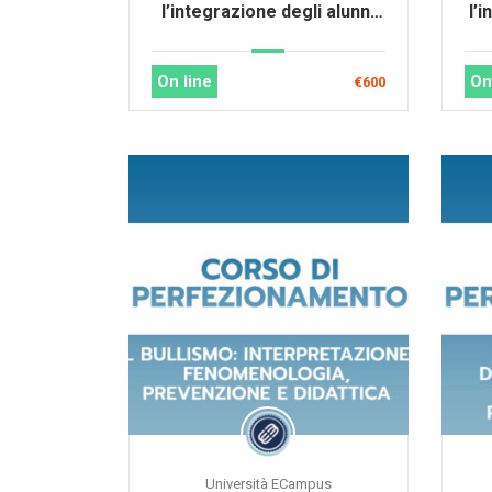
l’integrazione degli alunni
l’
con DSA
e l
On line
On
€600
Università ECampus