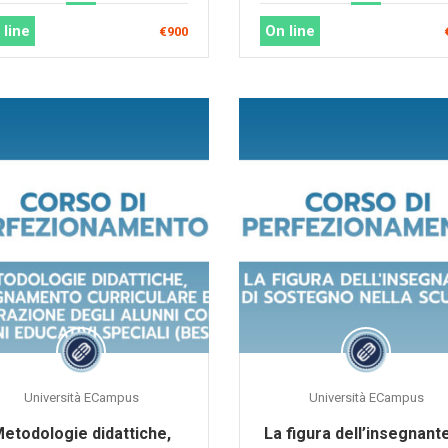
 line
On line
€900
Università ECampus
Università ECampus
etodologie didattiche,
La figura dell’insegnante