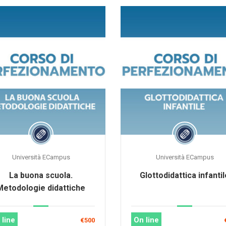
Università ECampus
Università ECampus
La buona scuola.
Glottodidattica infanti
Metodologie didattiche
 line
On line
€500