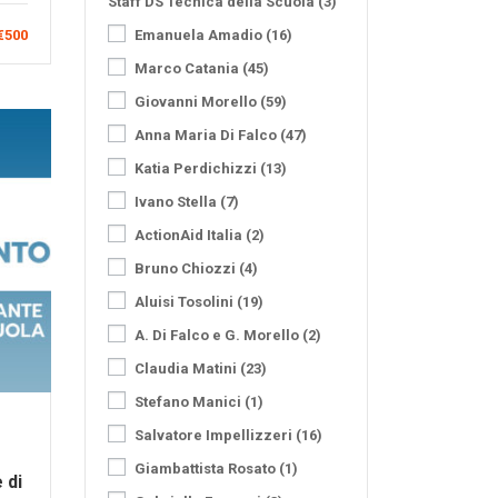
Staff DS Tecnica della Scuola
(3)
€500
Emanuela Amadio
(16)
Marco Catania
(45)
Giovanni Morello
(59)
Anna Maria Di Falco
(47)
Katia Perdichizzi
(13)
Ivano Stella
(7)
ActionAid Italia
(2)
Bruno Chiozzi
(4)
Aluisi Tosolini
(19)
A. Di Falco e G. Morello
(2)
Claudia Matini
(23)
Stefano Manici
(1)
Salvatore Impellizzeri
(16)
Giambattista Rosato
(1)
 di