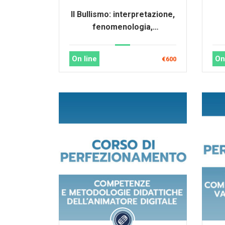
Il Bullismo: interpretazione,
fenomenologia,
prevenzione e didattica
On line
On
€600