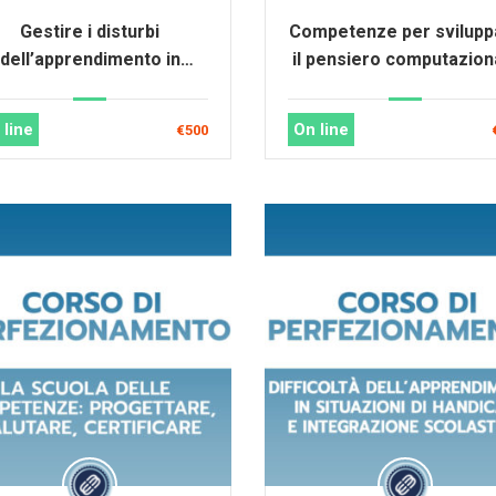
Gestire i disturbi
Competenze per svilupp
dell’apprendimento in
il pensiero computazion
prospettiva psico-
con il coding
pedagogica
 line
On line
€500