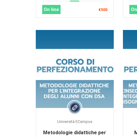
integrazione scolastica
On line
On
€500
Università ECampus
Metodologie didattiche per
M