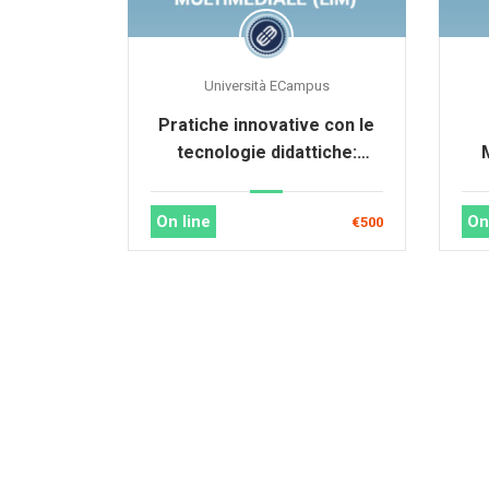
Università ECampus
Pratiche innovative con le
tecnologie didattiche:
tablet e lavagna
multimediale (LIM)
On line
On
€500