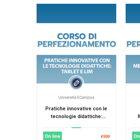
Università ECampus
Pratiche innovative con le
tecnologie didattiche:
tablet e lavagna
multimediale (LIM)
On line
On
€500