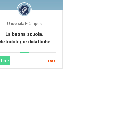
Università ECampus
La buona scuola.
Metodologie didattiche
 line
€500