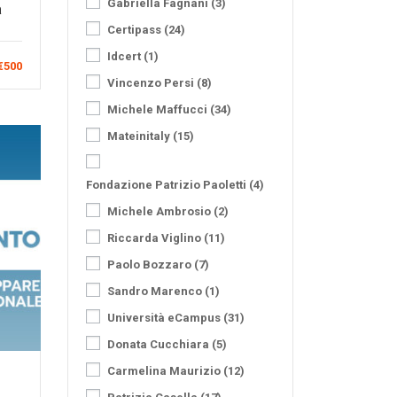
Gabriella Fagnani
(3)
a
Certipass
(24)
Idcert
(1)
€500
Vincenzo Persi
(8)
Michele Maffucci
(34)
Mateinitaly
(15)
Fondazione Patrizio Paoletti
(4)
Michele Ambrosio
(2)
Riccarda Viglino
(11)
Paolo Bozzaro
(7)
Sandro Marenco
(1)
Università eCampus
(31)
Donata Cucchiara
(5)
Carmelina Maurizio
(12)