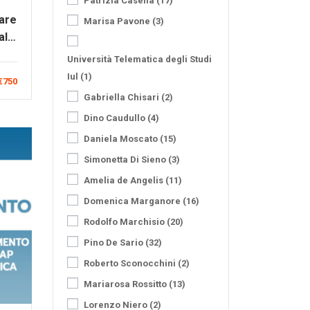
Patrizia Casella
(17)
are
Marisa Pavone
(3)
ale
Università Telematica degli Studi
Iul
(1)
€750
Gabriella Chisari
(2)
Dino Caudullo
(4)
Daniela Moscato
(15)
Simonetta Di Sieno
(3)
Amelia de Angelis
(11)
Domenica Marganore
(16)
Rodolfo Marchisio
(20)
Pino De Sario
(32)
Roberto Sconocchini
(2)
Mariarosa Rossitto
(13)
Lorenzo Niero
(2)