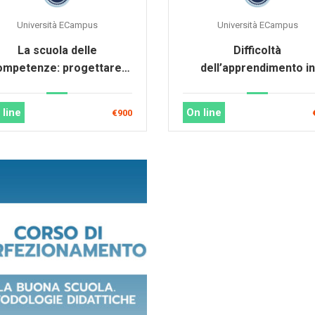
Università ECampus
Università ECampus
La scuola delle
Difficoltà
ompetenze: progettare,
dell’apprendimento in
valutare, certificare
situazioni di handicap 
integrazione scolasti
 line
On line
€900