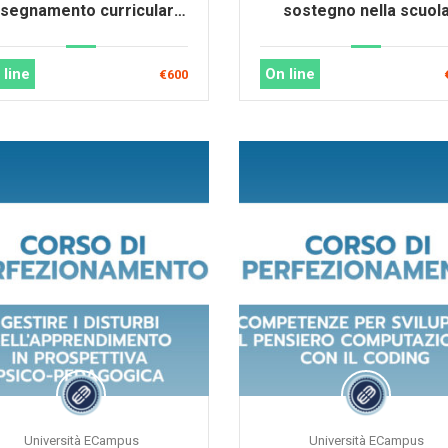
insegnamento curriculare
sostegno nella scuol
’integrazione degli alunni
con bisogni educativi
 line
On line
€600
speciali (BES)
Università ECampus
Università ECampus