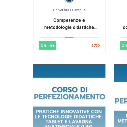
Università ECampus
Competenze e
metodologie didattiche
c
dell’animatore digitale
On line
On
€750