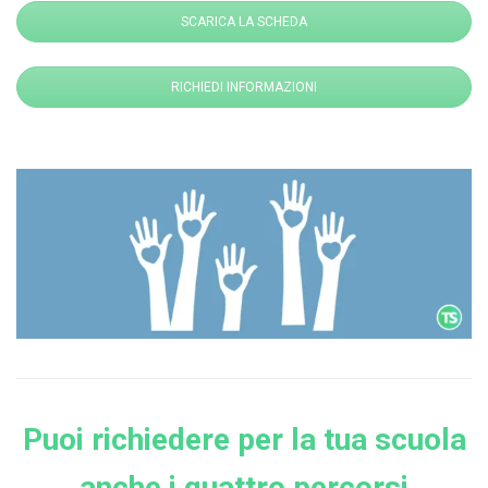
SCARICA LA SCHEDA
RICHIEDI INFORMAZIONI
Puoi richiedere per la tua scuola
anche i quattro percorsi