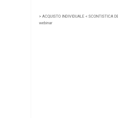
> ACQUISTO INDIVIDUALE < SCONTISTICA DEDIC
webinar
4
DOCENTI
25
%
di sconto