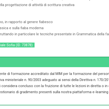
la progettazione di attività di scrittura creativa
o, in rapporto al genere fiabesco
lassica e sulla fiaba moderna
 sfruttando in particolare le tecniche presentate in Grammatica della f
iale Sofia (ID. 73878)
ente di formazione accreditato dal MIM per la formazione del persona
ministeriale n. 90/2003 adeguato ai sensi della Direttiva n. 170/2016. 
onsidera concluso con la fruizione di tutte le lezioni in diretta o in dif
stionario di gradimento presenti sulla nostra piattaforma e-learning d