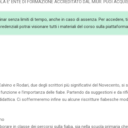
OLA E’ ENTE DI FORMAZIONE ACCREDITATO DAL MIUR. PUOI ACQ
binar senza limiti di tempo, anche in caso di assenza. Per accedere, ti
edenziali potrai visionare tutti i materiali del corso sulla piattafor
ino e Rodari, due degli scrittori più significativi del Novecento, si 
la funzione e l’importanza delle fiabe. Partendo da suggestioni e da r
a didattica. Ci soffermeremo infine su alcune riscritture fiabesche mo
ino
borare in classe dei percorsi sulla fiaba, sia nella scuola primaria che