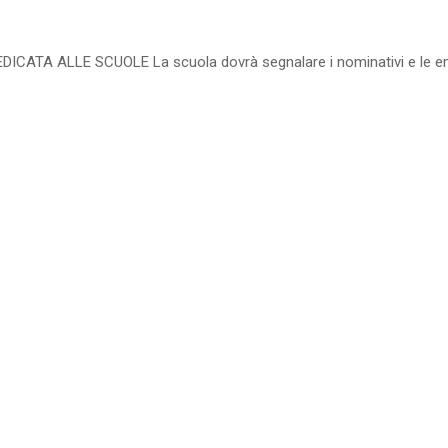
ATA ALLE SCUOLE La scuola dovrà segnalare i nominativi e le ema
5-20 DOCENTI
35
%
di sconto