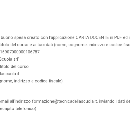
RICHIEDI
buono spesa creato con l’applicazione CARTA DOCENTE in PDF ed in
titolo del corso e ai tuoi dati (nome, cognome, indirizzo e codice
416907000000106787
Scuola srl”
itolo del corso.
ascuola.it
gnome, indirizzo e codice fiscale).
mail all’indirizzo
formazione@tecnicadellascuola.it
, inviando i dati 
recapito telefonico).