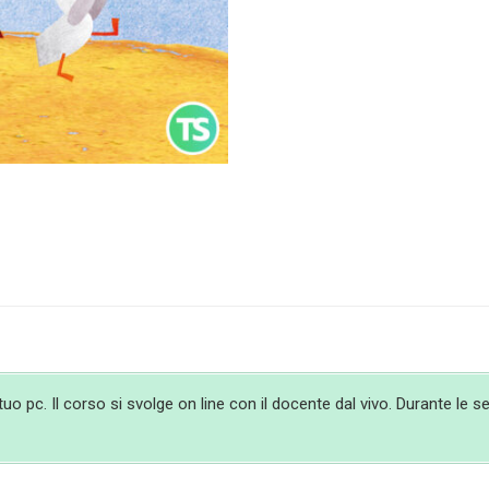
 pc. Il corso si svolge on line con il docente dal vivo. Durante le ses