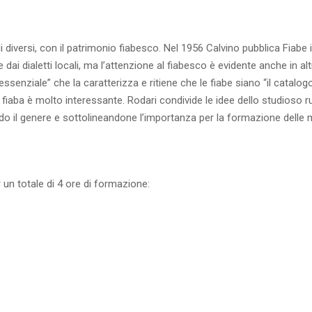
 diversi, con il patrimonio fiabesco. Nel 1956 Calvino pubblica Fiabe i
e dai dialetti locali, ma l’attenzione al fiabesco è evidente anche in al
ica essenziale” che la caratterizza e ritiene che le fiabe siano “il cat
 fiaba è molto interessante. Rodari condivide le idee dello studioso r
o il genere e sottolineandone l’importanza per la formazione delle m
 un totale di 4 ore di formazione: