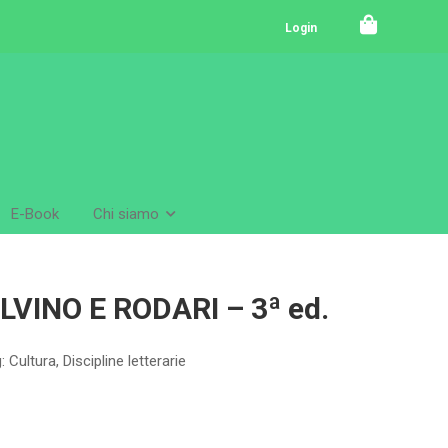
Login
E-Book
Chi siamo
LVINO E RODARI – 3ª ed.
g:
Cultura
,
Discipline letterarie