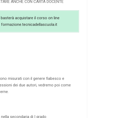
UISTARE ANCHE CON CARTA DOCENTE
 basterà acquistare il corso on line
ma formazione.tecnicadellascuola.it
sono misurati con il genere fiabesco e
iflessioni dei due autori, vedremo poi come
derne.
 nella secondaria di I grado