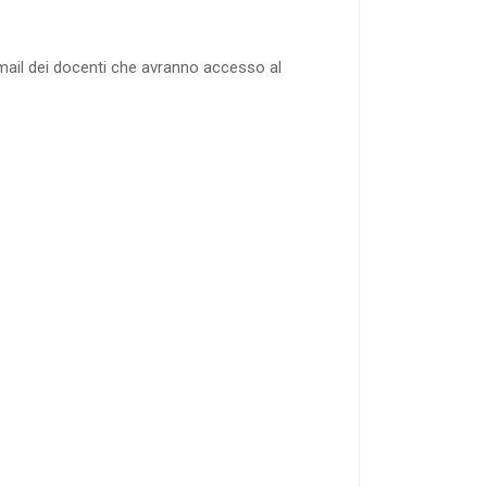
il dei docenti che avranno accesso al
21-50
DOCENTI
40
%
di sconto