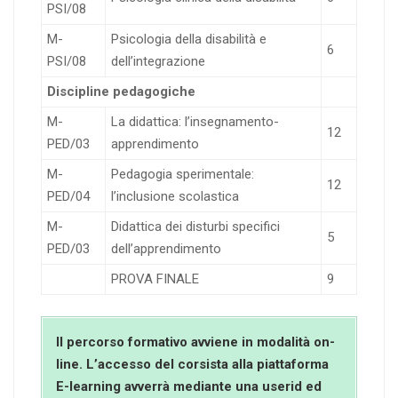
PSI/08
M-
Psicologia della disabilità e
6
PSI/08
dell’integrazione
Discipline pedagogiche
M-
La didattica: l’insegnamento-
12
PED/03
apprendimento
M-
Pedagogia sperimentale:
12
PED/04
l’inclusione scolastica
M-
Didattica dei disturbi specifici
5
PED/03
dell’apprendimento
PROVA FINALE
9
Il percorso formativo avviene in modalità on-
line. L’accesso del corsista alla piattaforma
E-learning avverrà mediante una userid ed