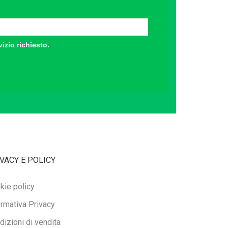
vizio richiesto.
VACY E POLICY
kie policy
ormativa Privacy
dizioni di vendita