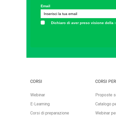
Email
Dichiaro di aver preso visione della
i
CORSI
CORSI PER
Webinar
Proposte s
E-Learning
Catalogo pe
Corsi di preparazione
Webinar per