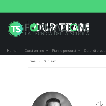
OUR TEAM
Home
Corsi on line
Piani e percorsi
Corsi di prep
Home
Our Team