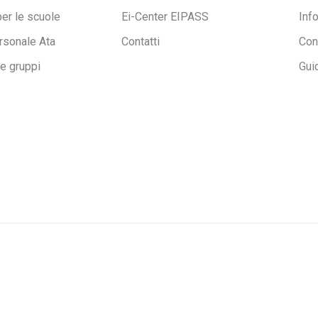
per le scuole
Ei-Center EIPASS
Inf
rsonale Ata
Contatti
Con
ne gruppi
Gui