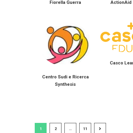
Fiorella Guerra
ActionAid I
Casco Lea
Centro Sudi e Ricerca
Synthesis
1
2
…
11