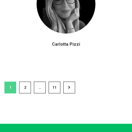
Carlotta Pizzi
1
2
…
11