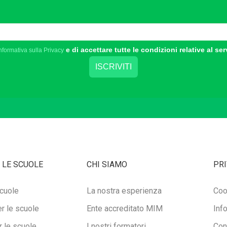
e di accettare tutte le condizioni relative al ser
nformativa sulla Privacy
 LE SCUOLE
CHI SIAMO
PRI
cuole
La nostra esperienza
Coo
r le scuole
Ente accreditato MIM
Inf
 le scuole
I nostri formatori
Con