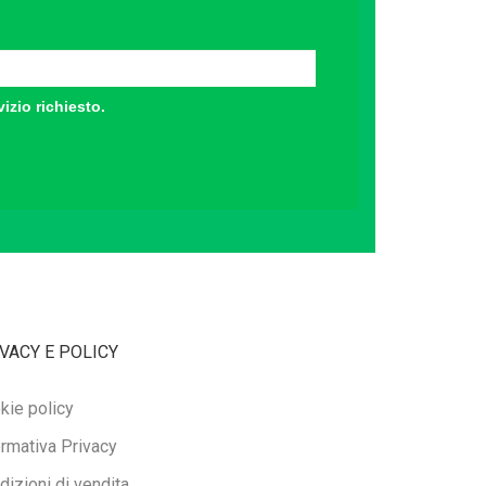
vizio richiesto.
VACY E POLICY
kie policy
ormativa Privacy
dizioni di vendita