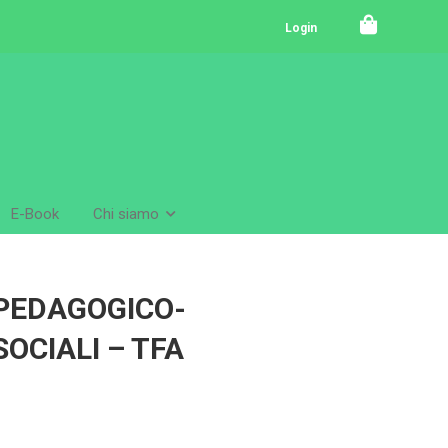
Login
E-Book
Chi siamo
PEDAGOGICO-
SOCIALI – TFA