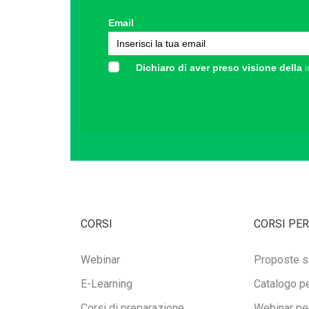
Email
Dichiaro di aver preso visione della
i
CORSI
CORSI PER
Webinar
Proposte s
E-Learning
Catalogo pe
Corsi di preparazione
Webinar per