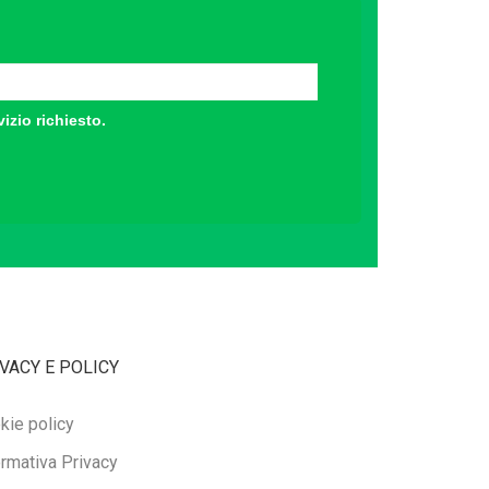
vizio richiesto.
VACY E POLICY
kie policy
ormativa Privacy