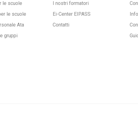
 le scuole
I nostri formatori
Con
per le scuole
Ei-Center EIPASS
Inf
rsonale Ata
Contatti
Con
ne gruppi
Gui