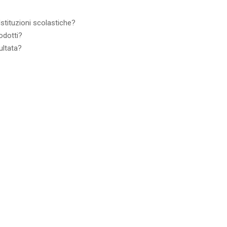
Istituzioni scolastiche?
odotti?
ltata?