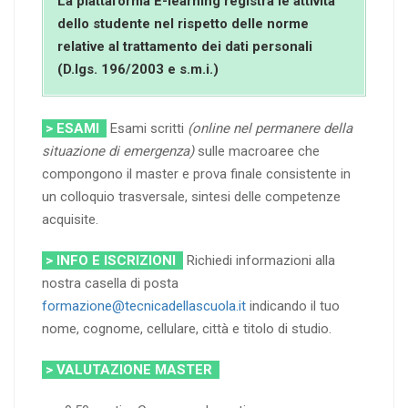
La piattaforma E-learning registra le attività
dello studente nel rispetto delle norme
relative al trattamento dei dati personali
(D.lgs. 196/2003 e s.m.i.)
> ESAMI
Esami scritti
(online nel permanere della
situazione di emergenza)
sulle macroaree che
compongono il master e prova finale consistente in
un colloquio trasversale, sintesi delle competenze
acquisite.
> INFO E ISCRIZIONI
Richiedi informazioni alla
nostra casella di posta
formazione@tecnicadellascuola.it
indicando il tuo
nome, cognome, cellulare, città e titolo di studio.
> VALUTAZIONE MASTER