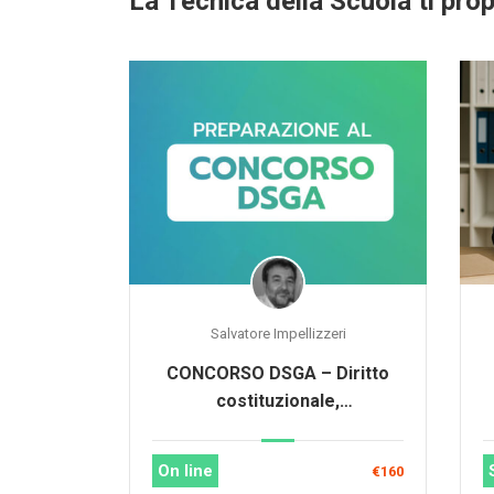
La Tecnica della Scuola ti propo
Salvatore Impellizzeri
CONCORSO DSGA – Diritto
costituzionale,
amministrativo, civile, del
lavoro, penale e legislazione
On line
€160
scolastica