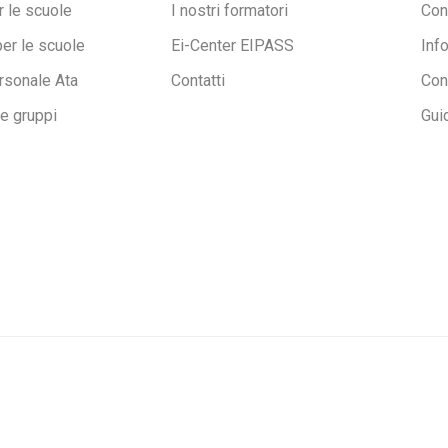
 le scuole
I nostri formatori
Con
per le scuole
Ei-Center EIPASS
Inf
rsonale Ata
Contatti
Con
ne gruppi
Gui