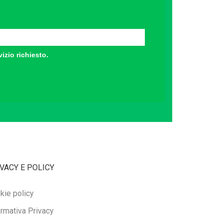
vizio richiesto.
VACY E POLICY
kie policy
ormativa Privacy