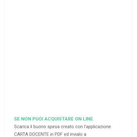
20 DOCENT
50
DOCENT
I
I
25
35
40
%
%
%
di sconto
di sconto
di sconto
RICHIEDI
RICHIEDI
RICHIEDI
SE NON PUOI ACQUISTARE ON LINE
Scarica il buono spesa creato con l’applicazione
CARTA DOCENTE in PDF ed invialo a