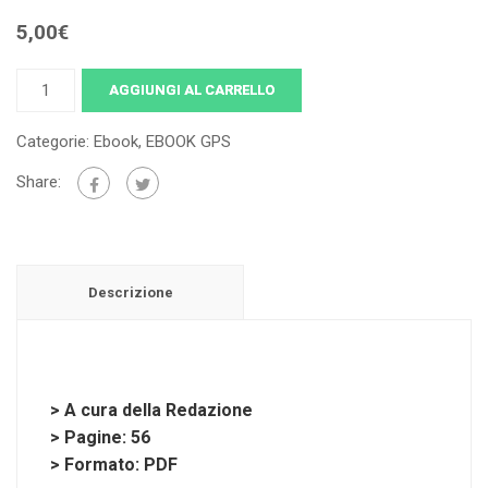
5,00
€
GPS
AGGIUNGI AL CARRELLO
2026/28
GUIDA
Categorie:
Ebook
,
EBOOK GPS
COMPLETA
Share:
quantità
Descrizione
> A cura della Redazione
> Pagine: 56
> Formato: PDF