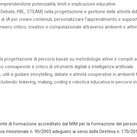
, comprendendone potenzialità, limiti e implicazioni educative.
 Debate, PBL, STEAM) nella progettazione e gestione delle attività did
i di IA per creare contenuti, personalizzare l’apprendimento e suppor
iero critico, creativo e computazionale attraverso ambienti e attivit
progettazione di percorsi basati su metodologie attive e compiti au
 consapevole e critico di strumenti digitali e intelligenza artificiale.
li a guidare storytelling, debate e attività cooperative in ambienti fisi
endo tinkering, making, coding e robotica educativa in percorsi inte
ente di formazione accreditato dal MIM per la formazione del personal
ministeriale n. 90/2003 adeguato ai sensi della Direttiva n. 170/2016. 