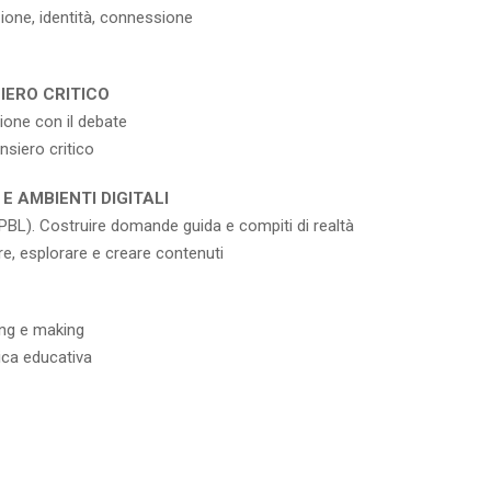
ozione, identità, connessione
IERO CRITICO
ione con il debate
nsiero critico
 AMBIENTI DIGITALI
(PBL). Costruire domande guida e compiti di realtà
re, esplorare e creare contenuti
ing e making
ica educativa