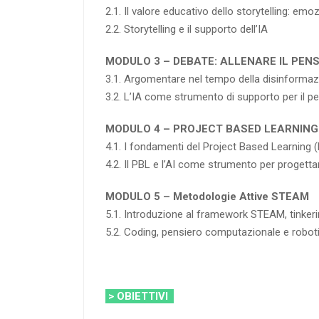
2.1. Il valore educativo dello storytelling: em
2.2. Storytelling e il supporto dell’IA
MODULO 3 – DEBATE: ALLENARE IL PENS
3.1. Argomentare nel tempo della disinformaz
3.2. L’IA come strumento di supporto per il pe
MODULO 4 – PROJECT BASED LEARNING E
4.1. I fondamenti del Project Based Learning 
4.2. Il PBL e l’AI come strumento per progetta
MODULO 5 – Metodologie Attive STEAM
5.1. Introduzione al framework STEAM, tinker
5.2. Coding, pensiero computazionale e robot
> OBIETTIVI