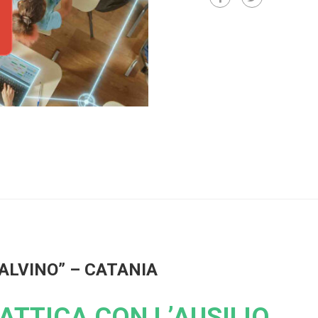
CALVINO” – CATANIA
ATTICA CON L’AUSILIO