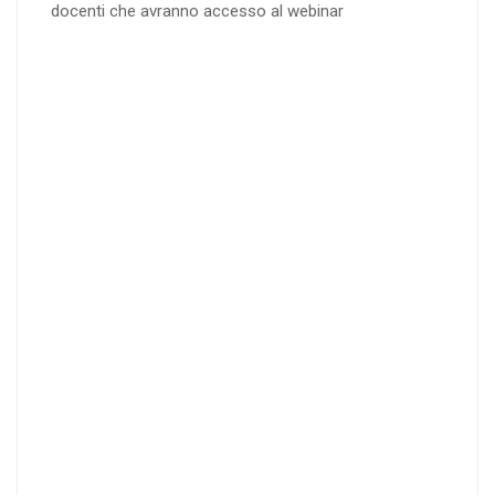
docenti che avranno accesso al webinar
4
DOCENTI
5-
21-
20 DOCENT
50
DOCENT
I
I
25
35
40
%
%
%
di sconto
di sconto
di sconto
RICHIEDI
RICHIEDI
RICHIEDI