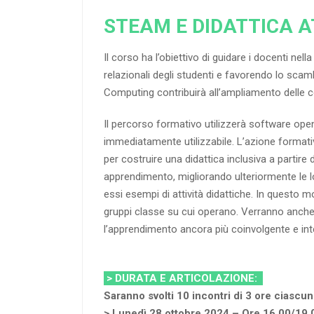
STEAM E DIDATTICA A
Il corso ha l’obiettivo di guidare i docenti nel
relazionali degli studenti e favorendo lo scamb
Computing contribuirà all’ampliamento delle 
Il percorso formativo utilizzerà software open 
immediatamente utilizzabile. L’azione formativ
per costruire una didattica inclusiva a partire 
apprendimento, migliorando ulteriormente le lo
essi esempi di attività didattiche. In questo m
gruppi classe su cui operano. Verranno anche p
l’apprendimento ancora più coinvolgente e int
> DURATA E ARTICOLAZIONE:
Saranno svolti 10 incontri di 3 ore ciascun
> Lunedì 28 ottobre 2024 – Ore 16.00/19.