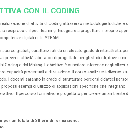
TTIVA CON IL CODING
la realizzazione di attività di Coding attraverso metodologie ludiche e 
io reciproco e il peer learning. Insegnare a progettare il proprio app
competenze digitali nelle STEAM.
source gratuiti, caratterizzati da un elevato grado di interattività, 
a prevede attività laboratoriali progettate per gli studenti, dove cu
dal Coding e dal Making. L’obiettivo è suscitare interesse negli allievi
ro capacità progettuali e di relazione. Il corso analizzerà diverse s
odo, i docenti saranno in grado di strutturare percorsi didattici perso
roposti esempi di utilizzo di applicazioni specifiche che integrano i
erattivo. Il percorso formativo è progettato per creare un ambiente
o per un totale di 30 ore di formazione:
00