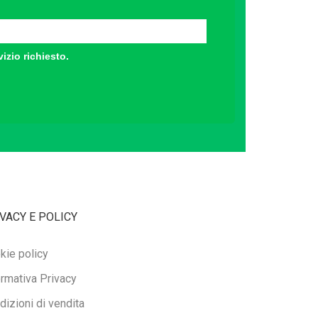
vizio richiesto.
VACY E POLICY
kie policy
ormativa Privacy
dizioni di vendita