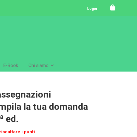
Login
E-Book
Chi siamo
 assegnazioni
ompila la tua domanda
ª ed.
iscattare i punti