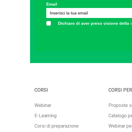
Email
Dichiaro di aver preso visione della
i
CORSI
CORSI PER
Webinar
Proposte s
E-Learning
Catalogo pe
Corsi di preparazione
Webinar per