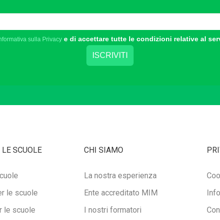
e di accettare tutte le condizioni relative al ser
nformativa sulla Privacy
 LE SCUOLE
CHI SIAMO
PRI
cuole
La nostra esperienza
Coo
r le scuole
Ente accreditato MIM
Inf
 le scuole
I nostri formatori
Con