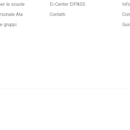
per le scuole
Ei-Center EIPASS
Inf
rsonale Ata
Contatti
Con
ne gruppi
Gui