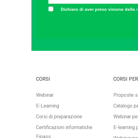
Dichiaro di aver preso visione della
i
CORSI
CORSI PER
Webinar
Proposte s
E-Learning
Catalogo pe
Corsi di preparazione
Webinar per
Certificazioni informatiche
E-learning 
Eipass