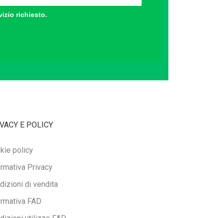
vizio richiesto.
VACY E POLICY
kie policy
ormativa Privacy
dizioni di vendita
ormativa FAD