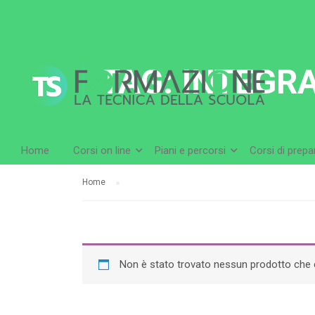
TAG: INTEGR
Home
Corsi on line
Piani e percorsi
Corsi di prep
Home
Non è stato trovato nessun prodotto che c