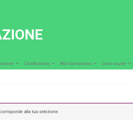
AZIONE
arazione
Certificazioni
Alta formazione
Corsi scuole
orrisponde alla tua selezione.