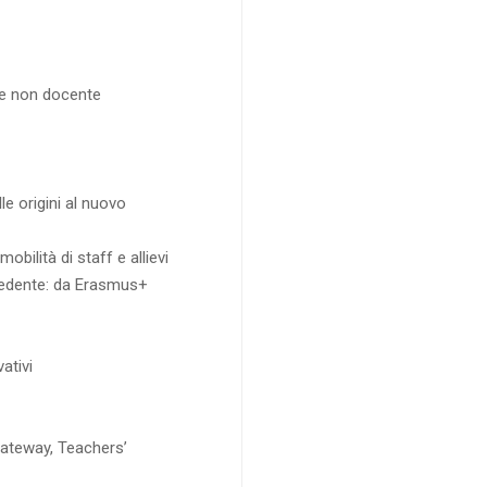
ale non docente
e origini al nuovo
obilità di staff e allievi
edente: da Erasmus+
ativi
Gateway, Teachers’