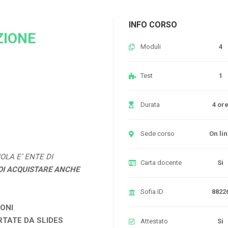
INFO CORSO
ZIONE
Moduli
4
Test
1
Durata
4 or
Sede corso
On li
OLA E’ ENTE DI
Carta docente
Si
OI ACQUISTARE ANCHE
Sofia ID
8822
IONI
RTATE DA SLIDES
Attestato
Si