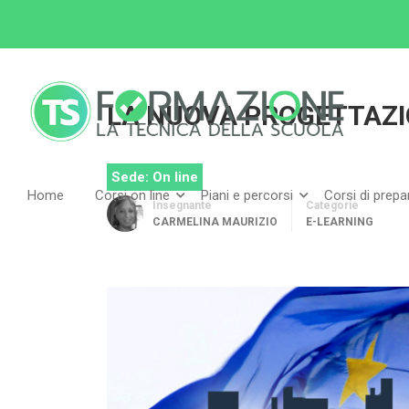
Home
Tutti i corsi
E-Learning
LA NUOVA 
LA NUOVA PROGETTAZI
Sede: On line
Home
Corsi on line
Piani e percorsi
Corsi di prep
Insegnante
Categorie
CARMELINA MAURIZIO
E-LEARNING