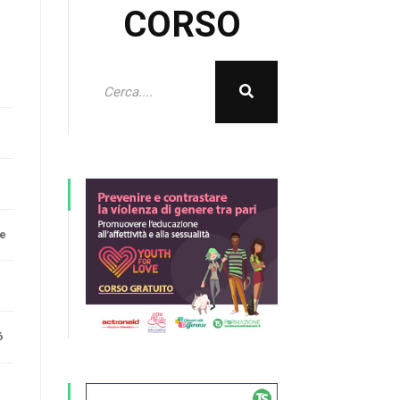
CORSO
e
ne
6