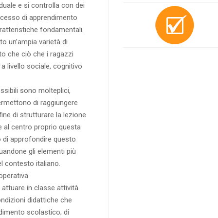
iduale e si controlla con dei
rocesso di apprendimento
ratteristiche fondamentali.
o un’ampia varietà di
o che ciò che i ragazzi
 livello sociale, cognitivo
ssibili sono molteplici,
ermettono di raggiungere
ne di strutturare la lezione
e al centro proprio questa
lo di approfondire questo
uandone gli elementi più
el contesto italiano.
operativa
attuare in classe attività
dizioni didattiche che
dimento scolastico; di