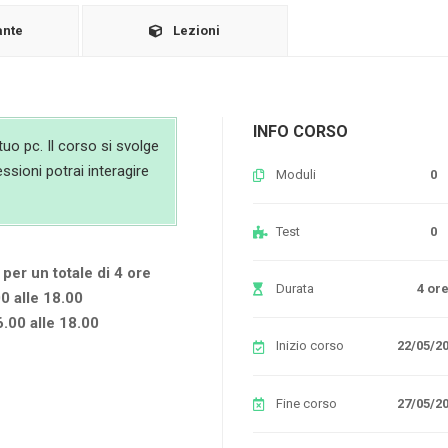
ante
Lezioni
INFO CORSO
uo pc. Il corso si svolge
essioni potrai interagire
Moduli
0
Test
0
 per un totale di 4 ore
Durata
4 or
0 alle 18.00
.00 alle 18.00
Inizio corso
22/05/2
Fine corso
27/05/2