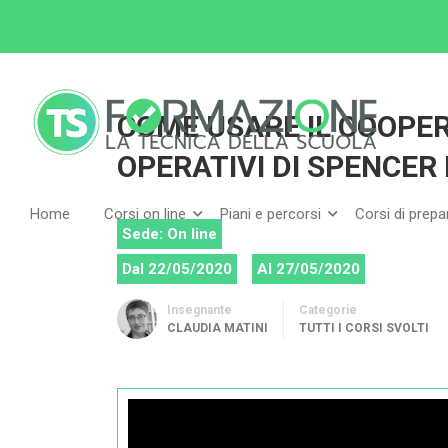
Home
Tutti i corsi
Tutti i corsi svolti
COME
COME USARE IL COOPER
OPERATIVI DI SPENCER 
Home
Corsi on line
Piani e percorsi
Corsi di prep
Sede: On line
Dal 22/05/2020
Al 27/05/2020
Insegnante
Categorie
CLAUDIA MATINI
TUTTI I CORSI SVOLTI