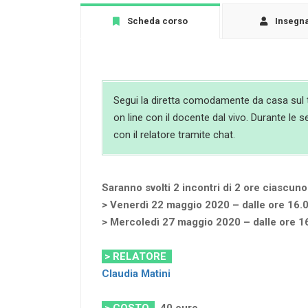
Scheda corso
Insegn
Segui la diretta comodamente da casa sul t
on line con il docente dal vivo. Durante le s
con il relatore tramite chat.
Saranno svolti 2 incontri di 2 ore ciascuno
> Venerdì 22 maggio 2020 – dalle ore 16.0
> Mercoledì 27 maggio 2020 – dalle ore 16
> RELATORE
Claudia Matini