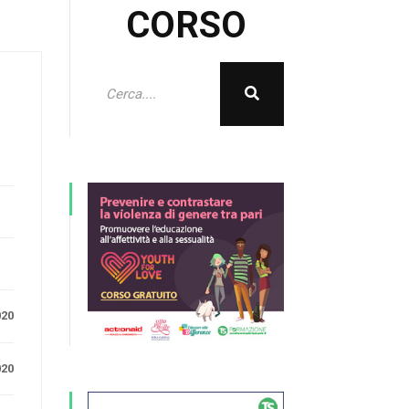
CORSO
e
020
020