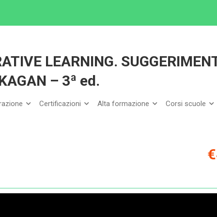
 USARE IL COOPERATIVE LEARNING. SUGGERIMENTI OPERATIVI DI SPENCER KAGA
ATIVE LEARNING. SUGGERIMENT
KAGAN – 3ª ed.
arazione
Certificazioni
Alta formazione
Corsi scuole
€