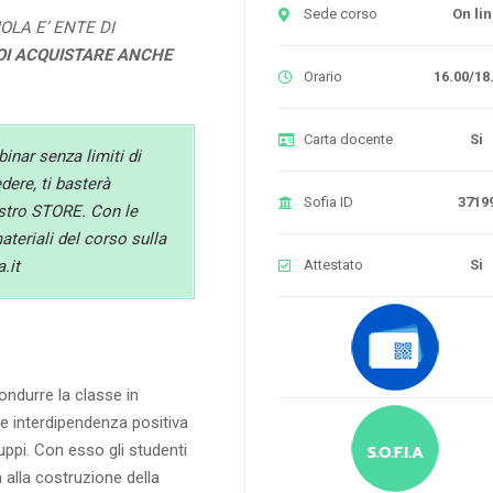
Sede corso
On li
OLA E’ ENTE DI
OI ACQUISTARE ANCHE
Orario
16.00/18
Carta docente
Si
binar senza limiti di
ere, ti basterà
Sofia ID
3719
ostro STORE. Con le
materiali del corso sulla
Attestato
Si
.it
ndurre la classe in
te interdipendenza positiva
ruppi. Con esso gli studenti
 alla costruzione della