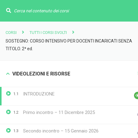
CORSI
CORSI PER
CORSI
TUTTI I CORSI SVOLTI
SOSTEGNO: CORSO INTENSIVO PER DOCENTI INCARICATI SENZA
Webinar
Proposte s
TITOLO. 2ª ed.
E-Learning
Catalogo pe
Corsi di preparazione
Webinar per
Home
Corsi on line
Piani e percorsi
Corsi di prep
VIDEOLEZIONI E RISORSE
Certificazioni informatiche
E-learning 
Eipass
Webinar pe
INTRODUZIONE
1.1
Corsi di Matematica MathUp
Facilitazio
Alta formazione
Primo incontro – 11 Dicembre 2025
1.2
E-Book
Secondo incontro – 15 Gennaio 2026
1.3