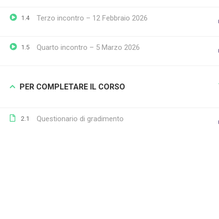
Terzo incontro – 12 Febbraio 2026
1.4
Quarto incontro – 5 Marzo 2026
1.5
SEGUICI ANCHE SU
PER COMPLETARE IL CORSO
Questionario di gradimento
2.1
La Tecnica della Scuola - © Copyright 1998-2