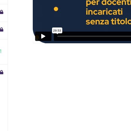
1
023 - P.IVA 02204360875 |
Credit by Le Favi Web