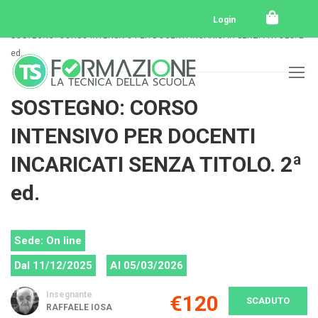
Home
Tutti i corsi
Tutti i corsi svolti
Login
SOSTEGNO: CORSO INTENSIVO PER DOCENTI INCARICATI SENZA TITOLO. 2ª
ed.
SOSTEGNO: CORSO
INTENSIVO PER DOCENTI
INCARICATI SENZA TITOLO. 2ª
ed.
Sede: On line
Dal 11/12/2025
Al 05/03/2026
Insegnante
€120
SCADUTO
RAFFAELE IOSA