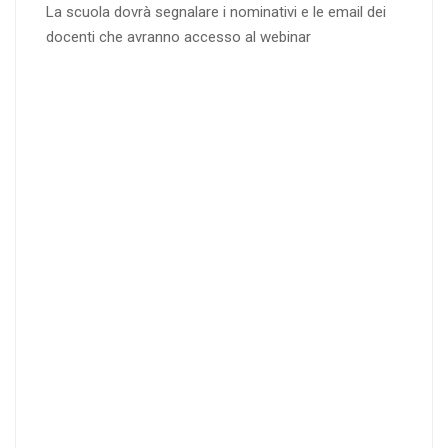
La scuola dovrà segnalare i nominativi e le email dei
docenti che avranno accesso al webinar
4
DOCENTI
5-
21-
20 DOCENT
50
DOCENT
I
I
25
35
40
%
%
%
di sconto
di sconto
di sconto
RICHIEDI
RICHIEDI
RICHIEDI