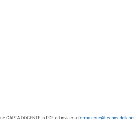
35
%
di sconto
RICHIEDI
zione CARTA DOCENTE in PDF ed invialo a
formazione@tecnicadellascu