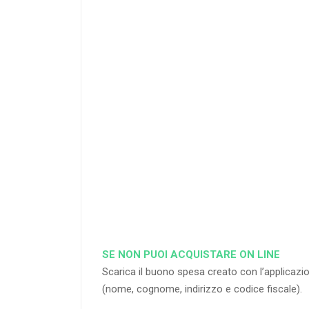
25
%
di sconto
RICHIEDI
SE NON PUOI ACQUISTARE ON LINE
Scarica il buono spesa creato con l’applica
(nome, cognome, indirizzo e codice fiscale).