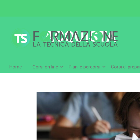
ACQUISTA
Home
Corsi on line
Piani e percorsi
Corsi di prep