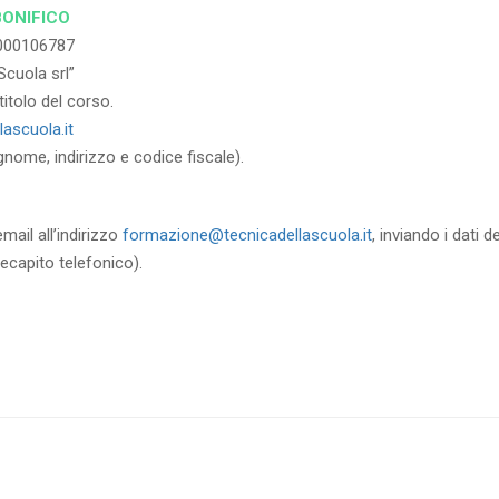
BONIFICO
000106787
Scuola srl”
itolo del corso.
ascuola.it
gnome, indirizzo e codice fiscale).
mail all’indirizzo
formazione@tecnicadellascuola.it
, inviando i dati 
recapito telefonico).