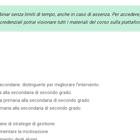
ebinar senza limiti di tempo, anche in caso di assenza. Per accedere,
redenziali potrai visionare tutti i materiali del corso sulla piattaf
ondarie: distinguerle per migliorare l’intervento.
ia alla secondaria di secondo grado.
alla primaria alla secondaria di secondo grado.
primaria alla secondaria di secondo grado.
ne di strategie di gestione.
ementare la motivazione.
imento degli alunni.