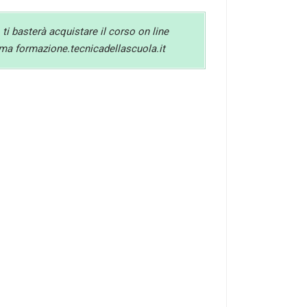
 ti basterà acquistare il corso on line
orma formazione.tecnicadellascuola.it