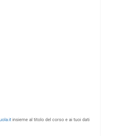
40
%
di sconto
RICHIEDI
ola.it
insieme al titolo del corso e ai tuoi dati