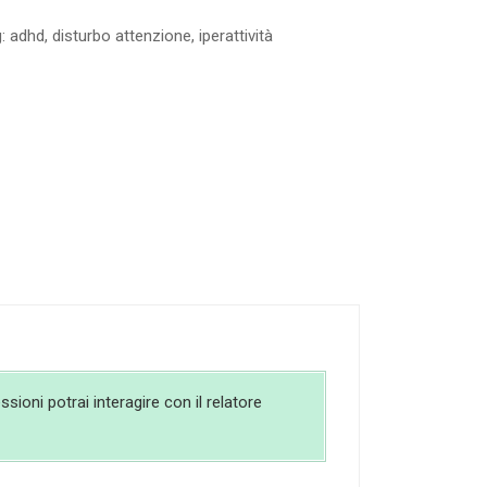
g:
adhd
,
disturbo attenzione
,
iperattività
sioni potrai interagire con il relatore