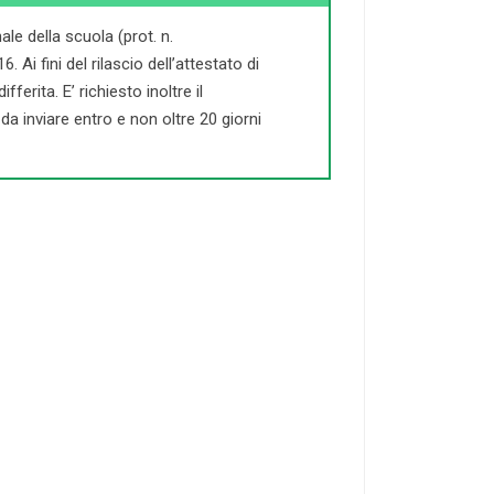
le della scuola (prot. n.
Ai fini del rilascio dell’attestato di
ferita. E’ richiesto inoltre il
a inviare entro e non oltre 20 giorni
21-50
DOCENTI