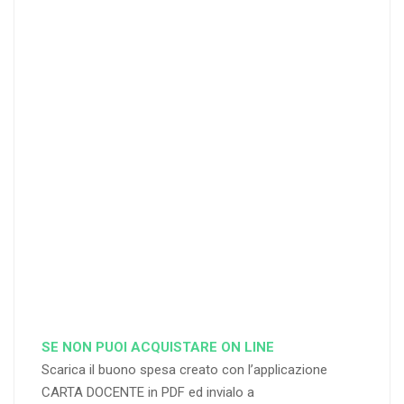
20 DOCENT
50
DOCENT
I
I
25
35
40
%
%
%
di sconto
di sconto
di sconto
RICHIEDI
RICHIEDI
RICHIEDI
SE NON PUOI ACQUISTARE ON LINE
Scarica il buono spesa creato con l’applicazione
CARTA DOCENTE in PDF ed invialo a