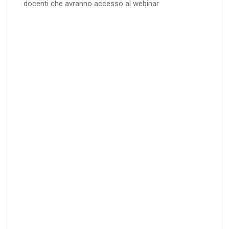
docenti che avranno accesso al webinar
4
DOCENTI
5-
21-
20 DOCENT
50
DOCENT
I
I
25
35
40
%
%
%
di sconto
di sconto
di sconto
RICHIEDI
RICHIEDI
RICHIEDI