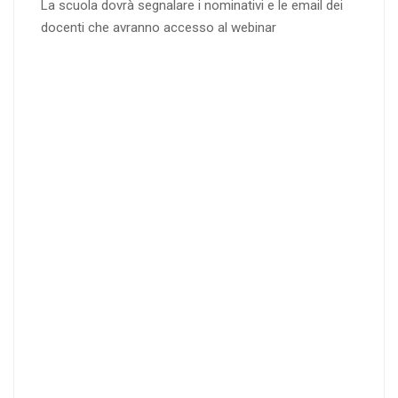
La scuola dovrà segnalare i nominativi e le email dei
docenti che avranno accesso al webinar
4
DOCENTI
5-
21-
20 DOCENT
50
DOCENT
I
I
25
35
40
%
%
%
di sconto
di sconto
di sconto
RICHIEDI
RICHIEDI
RICHIEDI