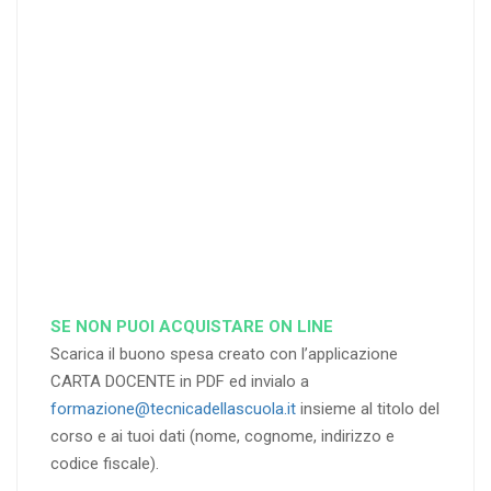
%
%
%
di sconto
di sconto
di sconto
RICHIEDI
RICHIEDI
RICHIEDI
SE NON PUOI ACQUISTARE ON LINE
Scarica il buono spesa creato con l’applicazione
CARTA DOCENTE in PDF ed invialo a
formazione@tecnicadellascuola.it
insieme al titolo del
corso e ai tuoi dati (nome, cognome, indirizzo e
codice fiscale).