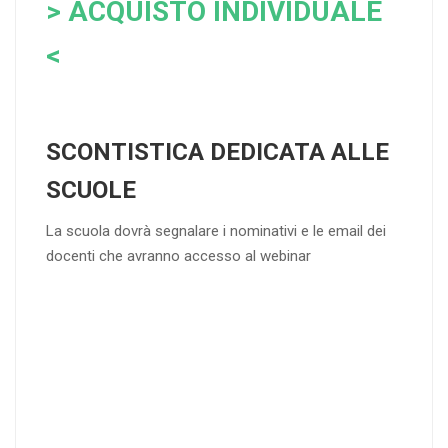
> ACQUISTO INDIVIDUALE
<
SCONTISTICA DEDICATA ALLE
SCUOLE
La scuola dovrà segnalare i nominativi e le email dei
docenti che avranno accesso al webinar
4
DOCENTI
5-
21-
20 DOCENT
50
DOCENT
I
I
25
35
40