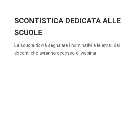
SCONTISTICA DEDICATA ALLE
SCUOLE
La scuola dovrà segnalare i nominativi e le email dei
docenti che avranno accesso al webinar
4
DOCENTI
5-
21-
20 DOCENT
50
DOCENT
I
I
25
35
40
%
%
%
di sconto
di sconto
di sconto