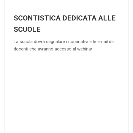
SCONTISTICA DEDICATA ALLE
SCUOLE
La scuola dovrà segnalare i nominativi e le email dei
docenti che avranno accesso al webinar
4
DOCENTI
5-
21-
20 DOCENT
50
DOCENT
I
I
25
35
40
%
%
%
di sconto
di sconto
di sconto