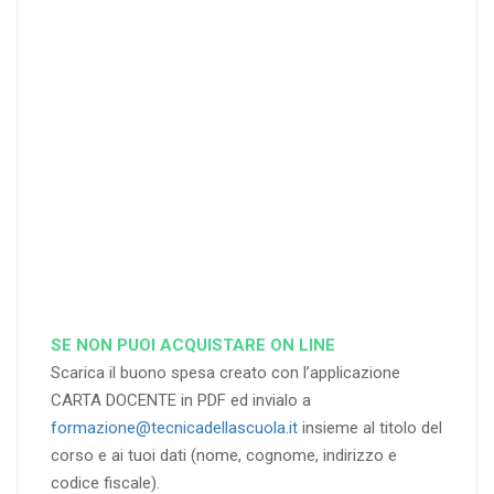
25
35
40
%
%
%
di sconto
di sconto
di sconto
RICHIEDI
RICHIEDI
RICHIEDI
SE NON PUOI ACQUISTARE ON LINE
Scarica il buono spesa creato con l’applicazione
CARTA DOCENTE in PDF ed invialo a
formazione@tecnicadellascuola.it
insieme al titolo del
corso e ai tuoi dati (nome, cognome, indirizzo e
codice fiscale).