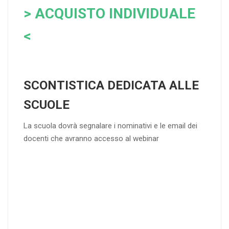
> ACQUISTO INDIVIDUALE
<
SCONTISTICA DEDICATA ALLE
SCUOLE
La scuola dovrà segnalare i nominativi e le email dei
docenti che avranno accesso al webinar
4
DOCENTI
5-
21-
20 DOCENT
50
DOCENT
I
I