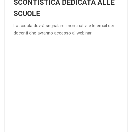
SCONTISTICA DEDICATA ALLE
SCUOLE
La scuola dovrà segnalare i nominativi e le email dei
docenti che avranno accesso al webinar
4
DOCENTI
5-
21-
20 DOCENT
50
DOCENT
I
I
25
35
40
%
%
%
di sconto
di sconto
di sconto