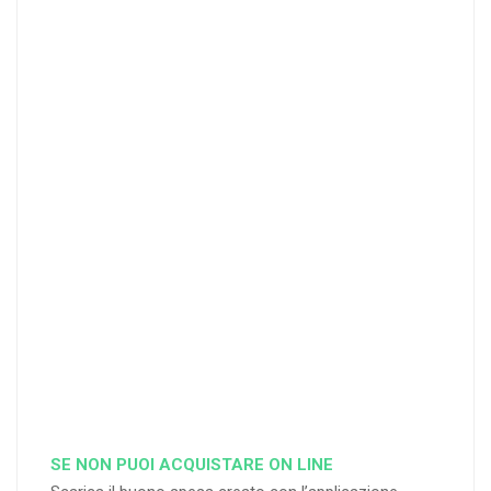
4
DOCENTI
5-
21-
20 DOCENT
50
DOCENT
I
I
25
35
40
%
%
%
di sconto
di sconto
di sconto
RICHIEDI
RICHIEDI
RICHIEDI
SE NON PUOI ACQUISTARE ON LINE