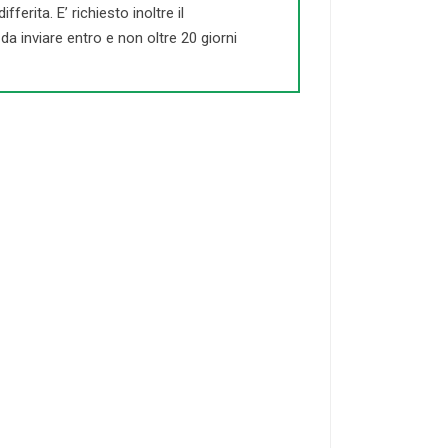
ferita. E’ richiesto inoltre il
a inviare entro e non oltre 20 giorni
21-50
DOCENTI