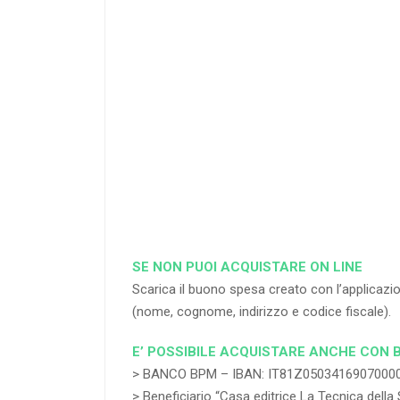
25
%
di sconto
RICHIEDI
SE NON PUOI ACQUISTARE ON LINE
Scarica il buono spesa creato con l’applica
(nome, cognome, indirizzo e codice fiscale).
E’ POSSIBILE ACQUISTARE ANCHE CON 
> BANCO BPM – IBAN: IT81Z0503416907000
> Beneficiario “Casa editrice La Tecnica della 