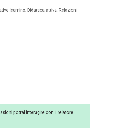
tive learning
,
Didattica attiva
,
Relazioni
sioni potrai interagire con il relatore