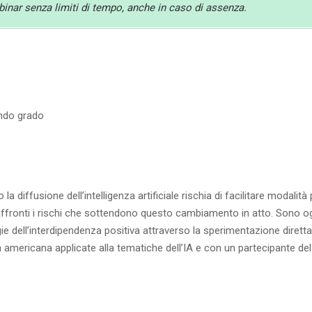
ebinar senza limiti di tempo, anche in caso di assenza.
ondo grado
 la diffusione dell’intelligenza artificiale rischia di facilitare modalit
ffronti i rischi che sottendono questo cambiamento in atto. Sono og
gie dell’interdipendenza positiva attraverso la sperimentazione diretta
americana applicate alla tematiche dell’IA e con un partecipante del