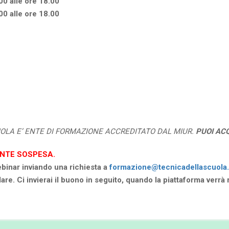
00 alle ore 18.00
00 alle ore 18.00
UOLA E’ ENTE DI FORMAZIONE ACCREDITATO DAL MIUR.
PUOI AC
NTE SOSPESA.
ebinar inviando una richiesta a
formazione@tecnicadellascuola.
re. Ci invierai il buono in seguito, quando la piattaforma verrà ri