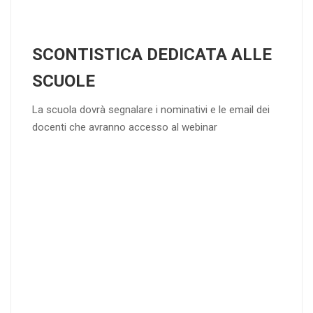
SCONTISTICA DEDICATA ALLE
SCUOLE
La scuola dovrà segnalare i nominativi e le email dei
docenti che avranno accesso al webinar
4
DOCENTI
5-
21-
20 DOCENT
50
DOCENT
I
I
25
35
40
%
%
%
di sconto
di sconto
di sconto