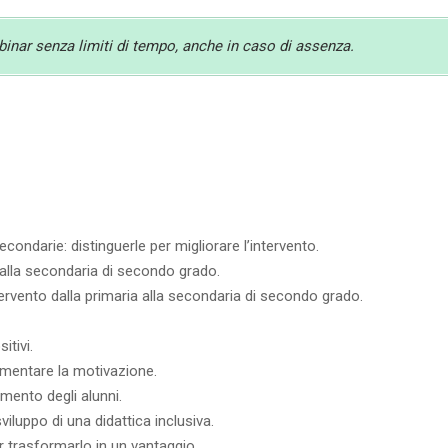
ebinar senza limiti di tempo, anche in caso di assenza.
ondarie: distinguerle per migliorare l’intervento.
 alla secondaria di secondo grado.
ervento dalla primaria alla secondaria di secondo grado.
itivi.
ementare la motivazione.
imento degli alunni.
sviluppo di una didattica inclusiva.
r trasformarlo in un vantaggio.