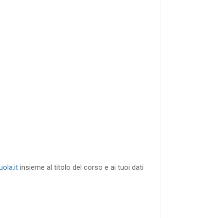
40
%
di sconto
RICHIEDI
ola.it
insieme al titolo del corso e ai tuoi dati