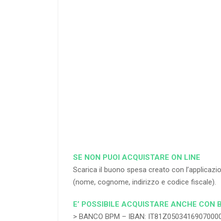
25
%
di sconto
RICHIEDI
SE NON PUOI ACQUISTARE ON LINE
Scarica il buono spesa creato con l’applica
(nome, cognome, indirizzo e codice fiscale).
E’ POSSIBILE ACQUISTARE ANCHE CON 
> BANCO BPM – IBAN: IT81Z0503416907000