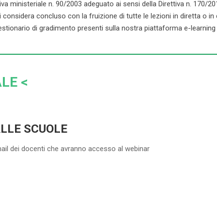
ministeriale n. 90/2003 adeguato ai sensi della Direttiva n. 170/2016. 
onsidera concluso con la fruizione di tutte le lezioni in diretta o in dif
stionario di gradimento presenti sulla nostra piattaforma e-learning d
LE <
ALLE SCUOLE
mail dei docenti che avranno accesso al webinar
5-20 DOCENTI