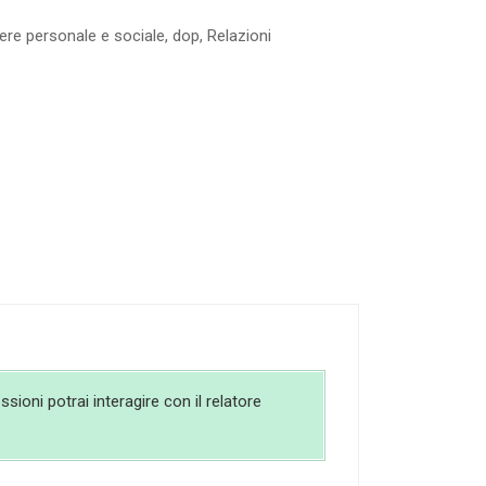
re personale e sociale
,
dop
,
Relazioni
sioni potrai interagire con il relatore