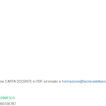
35
%
di sconto
RICHIEDI
zione CARTA DOCENTE in PDF ed invialo a
formazione@tecnicadellascu
BONIFICO
000106787