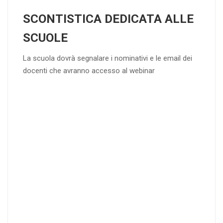
SCONTISTICA DEDICATA ALLE
SCUOLE
La scuola dovrà segnalare i nominativi e le email dei
docenti che avranno accesso al webinar
4
DOCENTI
5-
21-
20 DOCENT
50
DOCENT
I
I
25
35
40
%
%
%
di sconto
di sconto
di sconto