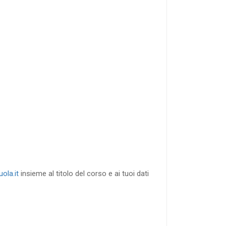
40
%
di sconto
RICHIEDI
ola.it
insieme al titolo del corso e ai tuoi dati