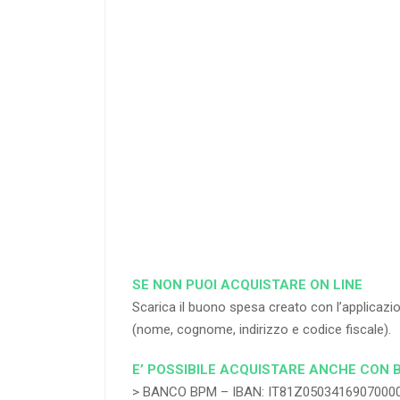
25
%
di sconto
RICHIEDI
SE NON PUOI ACQUISTARE ON LINE
Scarica il buono spesa creato con l’applica
(nome, cognome, indirizzo e codice fiscale).
E’ POSSIBILE ACQUISTARE ANCHE CON 
> BANCO BPM – IBAN: IT81Z0503416907000