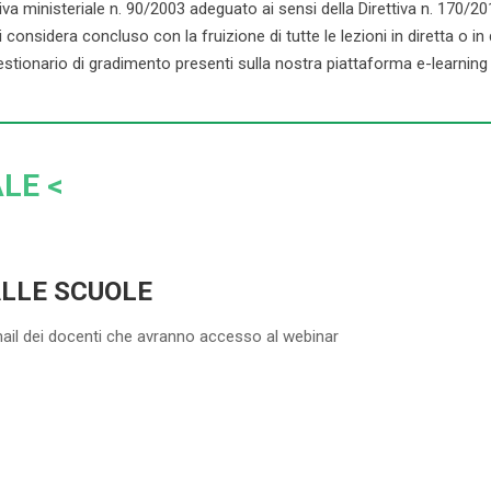
ministeriale n. 90/2003 adeguato ai sensi della Direttiva n. 170/2016. 
onsidera concluso con la fruizione di tutte le lezioni in diretta o in dif
stionario di gradimento presenti sulla nostra piattaforma e-learning d
LE <
ALLE SCUOLE
mail dei docenti che avranno accesso al webinar
5-20 DOCENTI