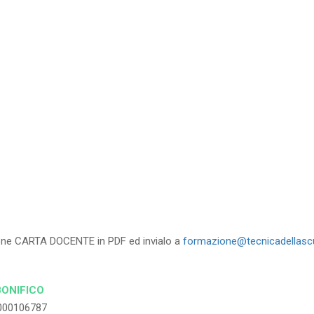
35
%
di sconto
RICHIEDI
zione CARTA DOCENTE in PDF ed invialo a
formazione@tecnicadellascu
BONIFICO
000106787