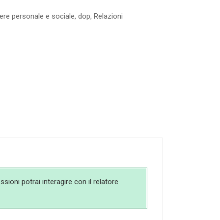
re personale e sociale
,
dop
,
Relazioni
sioni potrai interagire con il relatore