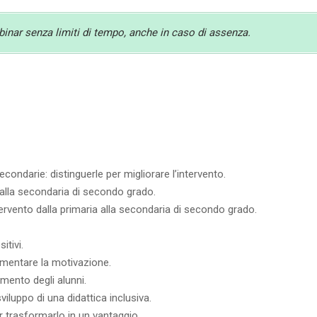
ebinar senza limiti di tempo, anche in caso di assenza.
ondarie: distinguerle per migliorare l’intervento.
 alla secondaria di secondo grado.
ervento dalla primaria alla secondaria di secondo grado.
itivi.
ementare la motivazione.
imento degli alunni.
sviluppo di una didattica inclusiva.
r trasformarlo in un vantaggio.