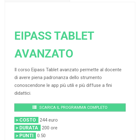
EIPASS TABLET
AVANZATO
Il corso Eipass Tablet avanzato permette al docente
di avere piena padronanza dello strumento
conoscendone le app più utili e più diffuse a fini
didattici.
SCARICA IL PROGRAMMA COMPLETO
> COSTO
244 euro
> DURATA
200 ore
> PUNTI
0.50