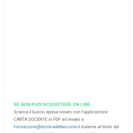
25
35
40
%
%
%
di sconto
di sconto
di sconto
RICHIEDI
RICHIEDI
RICHIEDI
SE NON PUOI ACQUISTARE ON LINE
Scarica il buono spesa creato con l’applicazione
CARTA DOCENTE in PDF ed invialo a
formazione@tecnicadellascuola.it
insieme al titolo del