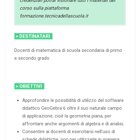
credenziali potrai visionare tutti i materiali del
corso sulla piattaforma
formazione.tecnicadellascuola.it
> DESTINATARI
Docenti di matematica di scuola secondaria di primo
e secondo grado
> OBIETTIVI
Approfondire le possibilità di utilizzo del software
didattico GeoGebra 6 oltre il suo naturale campo
di applicazione, cioè la geometria piana, per
affrontare anche argomenti di algebra e di analisi;
Consentire ai docenti di esercitarsi nell’uso di
schede didattiche, non per utilizzarle in maniera