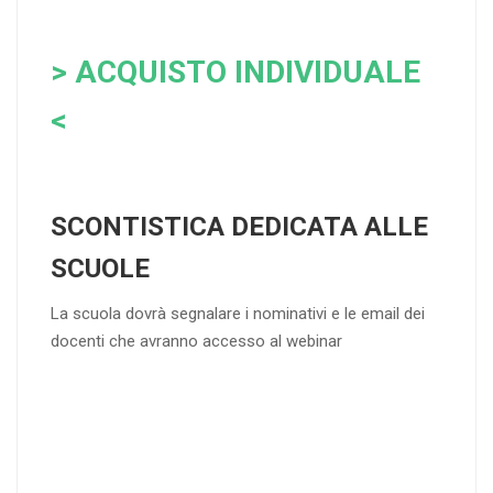
> ACQUISTO INDIVIDUALE
<
SCONTISTICA DEDICATA ALLE
SCUOLE
La scuola dovrà segnalare i nominativi e le email dei
docenti che avranno accesso al webinar
4
DOCENTI
5-
21-
20 DOCENT
50
DOCENT
I
I