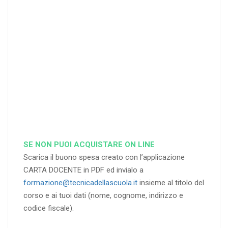
di sconto
di sconto
di sconto
RICHIEDI
RICHIEDI
RICHIEDI
SE NON PUOI ACQUISTARE ON LINE
Scarica il buono spesa creato con l’applicazione
CARTA DOCENTE in PDF ed invialo a
formazione@tecnicadellascuola.it
insieme al titolo del
corso e ai tuoi dati (nome, cognome, indirizzo e
codice fiscale).