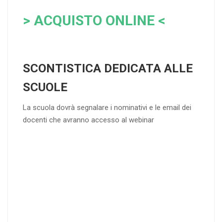
> ACQUISTO ONLINE <
SCONTISTICA DEDICATA ALLE
SCUOLE
La scuola dovrà segnalare i nominativi e le email dei
docenti che avranno accesso al webinar
4
DOCENTI
5-
21-
20 DOCENT
50
DOCENT
I
I
25
35
40
%
%
%