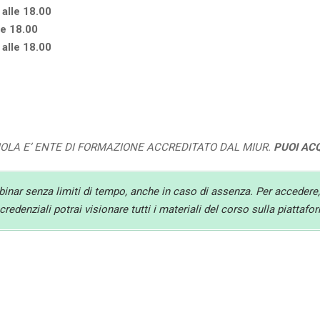
 alle 18.00
le 18.00
 alle 18.00
UOLA E’ ENTE DI FORMAZIONE ACCREDITATO DAL MIUR.
PUOI AC
ebinar senza limiti di tempo, anche in caso di assenza. Per accedere,
redenziali potrai visionare tutti i materiali del corso sulla piattaf