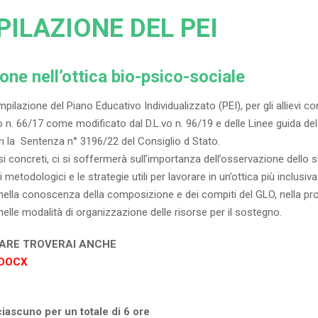
ILAZIONE DEL PEI
one nell’ottica bio-psico-sociale
lazione del Piano Educativo Individualizzato (PEI), per gli allievi con 
o n. 66/17 come modificato dal D.L.vo n. 96/19 e delle Linee guida del 
 la Sentenza n° 3196/22 del Consiglio d Stato.
si concreti, ci si soffermerà sull’importanza dell’osservazione dello s
ci metodologici e le strategie utili per lavorare in un’ottica più inclusiva
I, nella conoscenza della composizione e dei compiti del GLO, nella pr
 e nelle modalità di organizzazione delle risorse per il sostegno.
CARE TROVERAI ANCHE
.DOCX
ciascuno per un totale di 6 ore