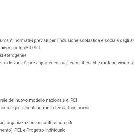
enti normativi previsti per l’inclusione scolastica e sociale degli al
era puntuale il P.E.I.
assi eterogenee
tra le varie figure appartenenti agli ecosistemi che ruotano vicino al
rale del nuovo modello nazionale di PEI
condo le più recenti norme in tema di inclusione
ri, organizzazione incontri e compiti
ento), PEI, e Progetto Individuale