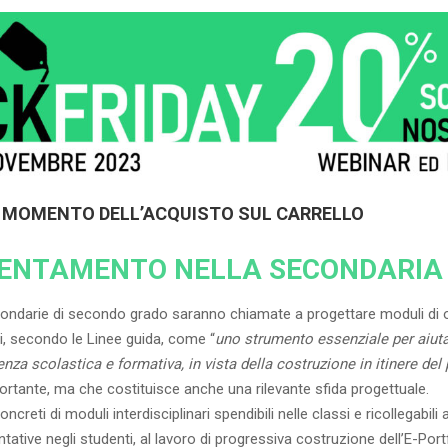
L MOMENTO DELL’ACQUISTO SUL CARRELLO
RIENTAMENTO NELLA SECONDARIA 
condarie di secondo grado saranno chiamate a progettare moduli di o
sti, secondo le Linee guida, come “
uno strumento essenziale per aiutare
ienza scolastica e formativa, in vista della costruzione in itinere del
rtante, ma che costituisce anche una rilevante sfida progettuale.
reti di moduli interdisciplinari spendibili nelle classi e ricollegabili a
ative negli studenti, al lavoro di progressiva costruzione dell’E-Portfo