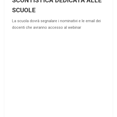
SCONTISTICA DEDICATA ALLE
SCUOLE
La scuola dovrà segnalare i nominativi e le email dei
docenti che avranno accesso al webinar
4
DOCENTI
5-
21-
20 DOCENT
50
DOCENT
I
I
25
35
40
%
%
%
di sconto
di sconto
di sconto