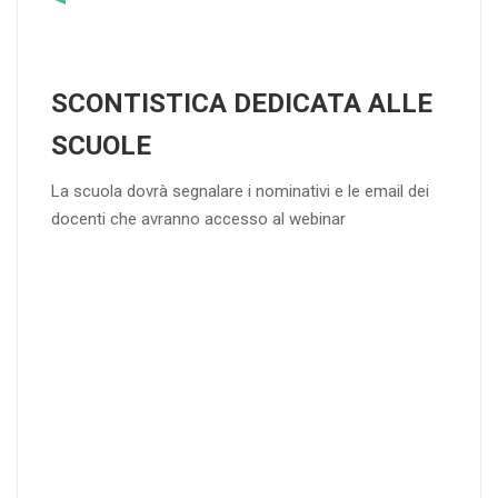
SCONTISTICA DEDICATA ALLE
SCUOLE
La scuola dovrà segnalare i nominativi e le email dei
docenti che avranno accesso al webinar
4
DOCENTI
5-
21-
20 DOCENT
50
DOCENT
I
I
25
35
40
%
%
%
di sconto
di sconto
di sconto