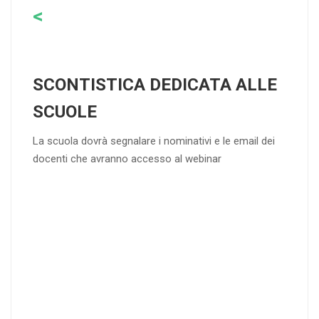
<
SCONTISTICA DEDICATA ALLE
SCUOLE
La scuola dovrà segnalare i nominativi e le email dei
docenti che avranno accesso al webinar
4
DOCENTI
5-
21-
20 DOCENT
50
DOCENT
I
I
25
35
40
%
%
%