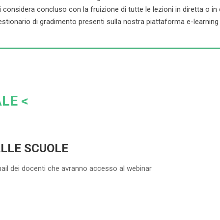
onsidera concluso con la fruizione di tutte le lezioni in diretta o in dif
stionario di gradimento presenti sulla nostra piattaforma e-learning d
LE <
ALLE SCUOLE
mail dei docenti che avranno accesso al webinar
5-20 DOCENTI