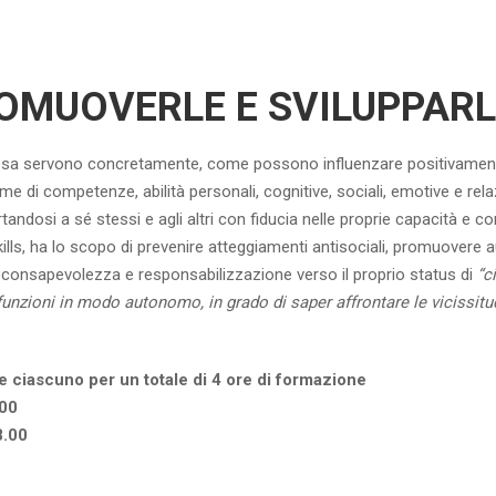
OMUOVERLE E SVILUPPARL
 a cosa servono concretamente, come possono influenzare positivamen
eme di competenze, abilità personali, cognitive, sociali, emotive e rela
ortandosi a sé stessi e agli altri con fiducia nelle proprie capacità e 
ills, ha lo scopo di prevenire atteggiamenti antisociali, promuovere a
utoconsapevolezza e responsabilizzazione verso il proprio status di
“c
funzioni in modo autonomo, in grado di saper affrontare le vicissitud
re ciascuno per un totale di 4 ore di formazione
.00
8.00