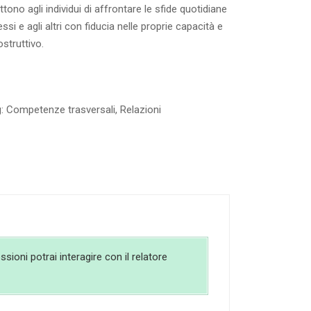
ono agli individui di affrontare le sfide quotidiane
ssi e agli altri con fiducia nelle proprie capacità e
struttivo.
g:
Competenze trasversali
,
Relazioni
sioni potrai interagire con il relatore