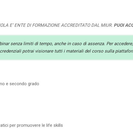
UOLA E’ ENTE DI FORMAZIONE ACCREDITATO DAL MIUR.
PUOI AC
ebinar senza limiti di tempo, anche in caso di assenza. Per accedere,
redenziali potrai visionare tutti i materiali del corso sulla piattaf
rimo e secondo grado
atici per promuovere le life skills