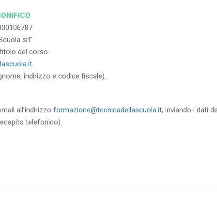
BONIFICO
000106787
Scuola srl”
itolo del corso.
ascuola.it
gnome, indirizzo e codice fiscale).
mail all’indirizzo
formazione@tecnicadellascuola.it
, inviando i dati 
recapito telefonico).