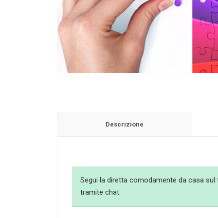
Descrizione
Segui la diretta comodamente da casa sul tuo
tramite chat.