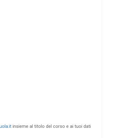
40
%
di sconto
RICHIEDI
ola.it
insieme al titolo del corso e ai tuoi dati