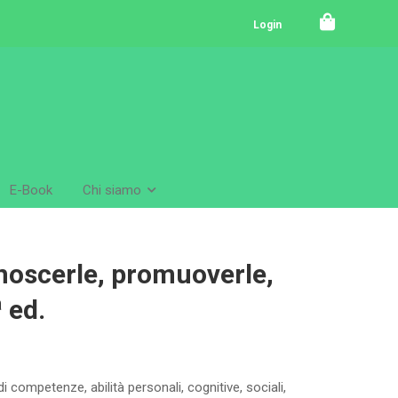
Login
E-Book
Chi siamo
noscerle, promuoverle,
 ed.
di competenze, abilità personali, cognitive, sociali,