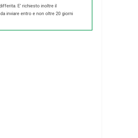
ferita. E’ richiesto inoltre il
a inviare entro e non oltre 20 giorni
21-50
DOCENTI