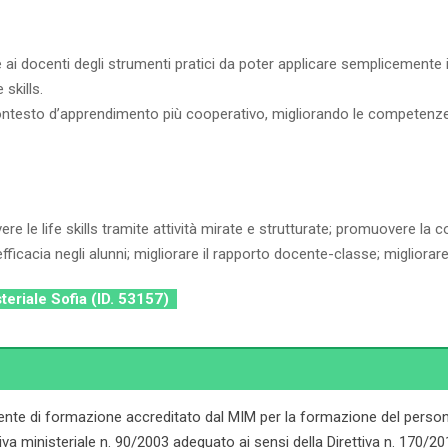
are ai docenti degli strumenti pratici da poter applicare semplicement
skills.
contesto d’apprendimento più cooperativo, migliorando le competenze s
vere le life skills tramite attività mirate e strutturate; promuovere l
ficacia negli alunni; migliorare il rapporto docente-classe; migliorar
steriale Sofia (ID. 53157)
ente di formazione accreditato dal MIM per la formazione del persona
ministeriale n. 90/2003 adeguato ai sensi della Direttiva n. 170/2016. 