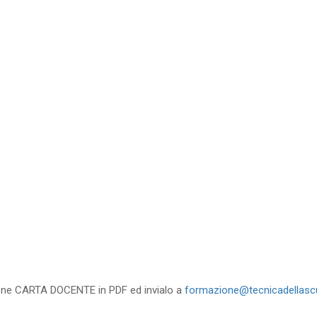
35
%
di sconto
RICHIEDI
zione CARTA DOCENTE in PDF ed invialo a
formazione@tecnicadellascu