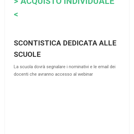
> ACQUISTO INDIVIDUALE
<
SCONTISTICA DEDICATA ALLE
SCUOLE
La scuola dovrà segnalare i nominativi e le email dei
docenti che avranno accesso al webinar
4
DOCENTI
5-
21-
20 DOCENT
50
DOCENT
I
I
25
35
40
%
%
%