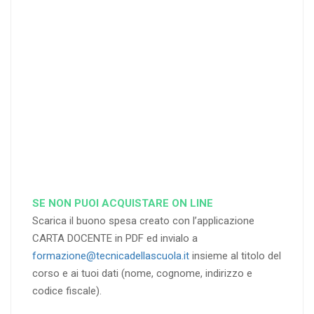
di sconto
di sconto
di sconto
RICHIEDI
RICHIEDI
RICHIEDI
SE NON PUOI ACQUISTARE ON LINE
Scarica il buono spesa creato con l’applicazione
CARTA DOCENTE in PDF ed invialo a
formazione@tecnicadellascuola.it
insieme al titolo del
corso e ai tuoi dati (nome, cognome, indirizzo e
codice fiscale).