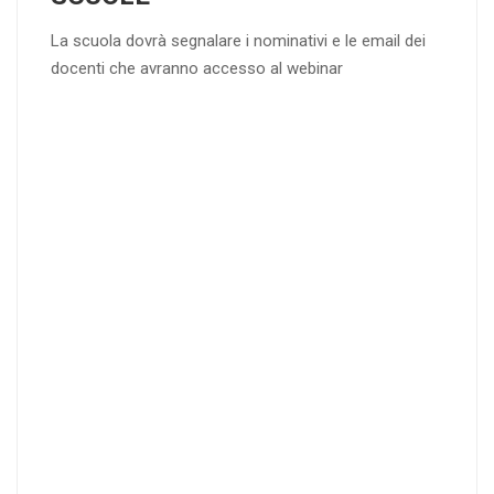
La scuola dovrà segnalare i nominativi e le email dei
docenti che avranno accesso al webinar
4
DOCENTI
5-
21-
20 DOCENT
50
DOCENT
I
I
25
35
40
%
%
%
di sconto
di sconto
di sconto
RICHIEDI
RICHIEDI
RICHIEDI